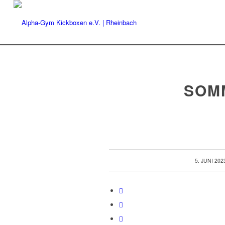
SOM
/
5. JUNI 202