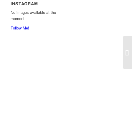
INSTAGRAM
No images available at the
moment
Follow Me!
So