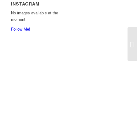
INSTAGRAM
No images available at the
moment
Follow Me!
Er
C